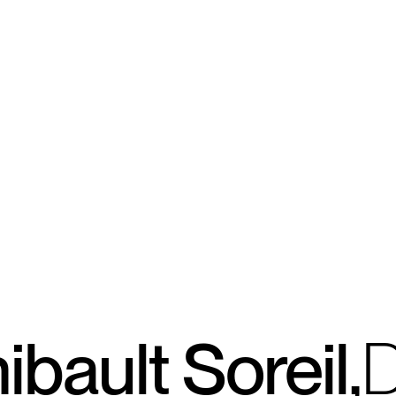
ult Soreil,
D
i
r
e